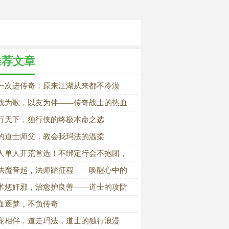
推荐文章
一次进传奇：原来江湖从来都不冷漠
战为歌，以友为伴——传奇战士的热血
怀
行天下，独行侠的终极本命之选
的道士师父，教会我玛法的温柔
人单人开荒首选！不绑定行会不抱团，
师独行玛法也能自在成型
法魔音起，法师踏征程——唤醒心中的
慧与激情
术惩奸邪，治愈护良善——道士的攻防
衡之道
血逐梦，不负传奇
宠相伴，道走玛法，道士的独行浪漫