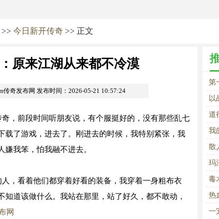
>>
今日新开传奇
>> 正文
：原来江湖从来都不冷漠
第
com传奇发布网
发布时间：2026-05-21 10:57:24
以
情
道
传奇，前段时间听朋友说，有个服挺好的，没有那些乱七
我
下载了游戏，进去了。刚进去的时候，我特别紧张，我
散
人嫌我笨，怕我融不进去。
法
玛
智
毒
的人，看着他们都穿着好看的装备，我穿着一身粗布衣
平
热
不知道该做什么。我站在那里，站了好久，都不敢动，
一
发布网