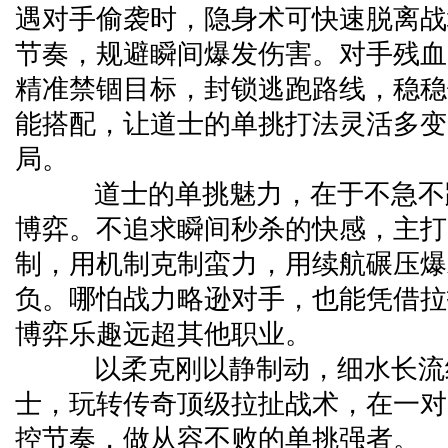
遇对手偷袭时，隐身术可快速脱离战
节奏，规避瞬间爆发伤害。对手残血
精准禁锢目标，封锁逃跑路线，稳稳
能搭配，让道士的单挑打法灵活多变
局。
道士的单挑魅力，在于不急不
博弈。不追求瞬间秒杀的快感，主打
制，用机制克制蛮力，用续航碾压爆
负。哪怕战力略逊对手，也能凭借拉
博弈乐趣远超其他职业。
以柔克刚以静制动，细水长流
士，玩转传奇顶级拉扯战术，在一对
控节奏，做从容不败的单挑强者。