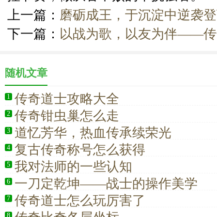
上一篇：
磨砺成王，于沉淀中逆袭登
下一篇：
以战为歌，以友为伴——传
随机文章
传奇道士攻略大全
1
传奇钳虫巢怎么走
2
道忆芳华，热血传承续荣光
3
复古传奇称号怎么获得
4
我对法师的一些认知
5
一刀定乾坤——战士的操作美学
6
传奇道士怎么玩厉害了
7
8