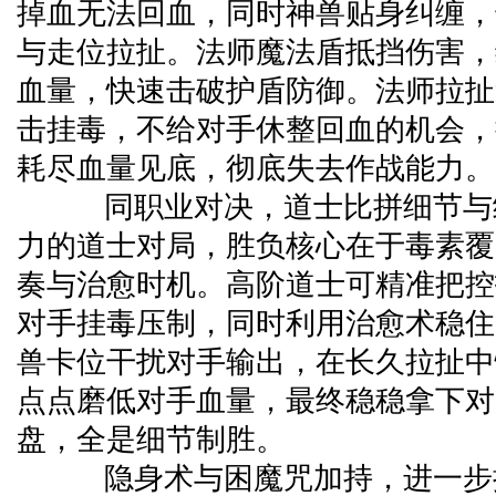
掉血无法回血，同时神兽贴身纠缠，
与走位拉扯。法师魔法盾抵挡伤害，
血量，快速击破护盾防御。法师拉扯
击挂毒，不给对手休整回血的机会，
耗尽血量见底，彻底失去作战能力。
同职业对决，道士比拼细节与
力的道士对局，胜负核心在于毒素覆
奏与治愈时机。高阶道士可精准把控
对手挂毒压制，同时利用治愈术稳住
兽卡位干扰对手输出，在长久拉扯中
点点磨低对手血量，最终稳稳拿下对
盘，全是细节制胜。
隐身术与困魔咒加持，进一步