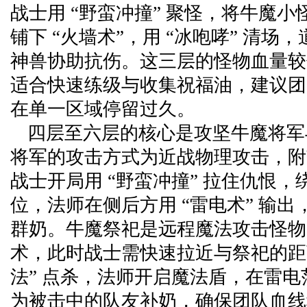
战士用 “野蛮冲撞” 聚怪，将牛魔
铺下 “火墙术”，用 “冰咆哮” 清场
神兽协助抗伤。这三层的怪物血量较
适合快速练级与收集祝福油，建议团
在单一区域停留过久。
四层至六层的核心是攻坚牛魔将军
将军的攻击方式为近战物理攻击，附
战士开局用 “野蛮冲撞” 拉住仇恨
位，法师在侧后方用 “雷电术” 输
群奶。牛魔祭祀是远程魔法攻击怪物
术，此时战士需快速拉近与祭祀的距
法” 点杀，法师开启魔法盾，在雷
为被击中的队友补奶，确保团队血线