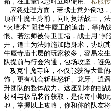
霜，在血量危急时立即使用。
私服传
应急处理方面，若战士意外倒地，
顶在牛魔王身前，同时复活战士，法
“火墙术” 阻挡牛魔王的追击，等待
恨。若法师被侍卫围堵，战士用 “野
开，道士为法师施加隐身术，协助其
牛魔寺庙七层的玩家较多，容易发生
队提前与行会沟通，包场攻坚，避免
攻克牛魔寺庙，不仅能获得大量的
饰，更有机会斩获怒斩、龙牙、逍遥
升团队的整体战力。这座副本的挑战
材料与极品装备获取，是传奇中期玩
地，掌握以上攻略，你和你的队友将