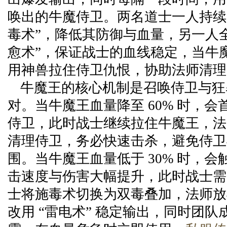
唤出的牛魔侍卫。两名道士一人持续
毒术”，降低其防御与血量，另一人全
愈术”，保证战士的血线稳定，当牛
用神兽拉住侍卫仇恨，协助法师清理
牛魔王的核心机制是召唤侍卫与狂
对。当牛魔王血量降至 60% 时，会首
侍卫，此时战士继续拉住牛魔王，法
清理侍卫，务必快速击杀，避免侍卫
围。当牛魔王血量低于 30% 时，
击速度与伤害大幅提升，此时战士需
士将施毒术切换为双毒叠加，法师放弃
改用 “雷电术” 稳定输出，同时团