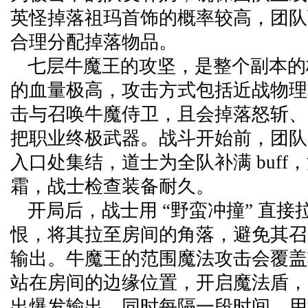
英怪掉落祖玛首饰的概率较高，团队
合理分配掉落物品。
七层牛魔王的攻坚，是整个副本的
的血量极高，攻击方式包括近战物理
击与召唤牛魔侍卫，且会掉落怒斩、
把职业终极武器。战斗开始前，团队
入口处集结，道士为全队补满 buff
霜，战士检查装备耐久。
开局后，战士用 “野蛮冲撞” 直
恨，将其拉至房间的角落，避免其召
输出。牛魔王的范围魔法攻击会覆盖
站在房间的边缘位置，开启魔法盾，用
出爆发输出，同时每隔一段时间，用 