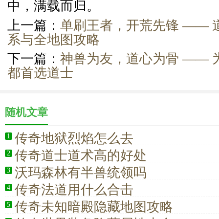
中，满载而归。
上一篇：
单刷王者，开荒先锋 ——
系与全地图攻略
下一篇：
神兽为友，道心为骨 ——
都首选道士
随机文章
传奇地狱烈焰怎么去
1
传奇道士道术高的好处
2
沃玛森林有半兽统领吗
3
传奇法道用什么合击
4
传奇未知暗殿隐藏地图攻略
5