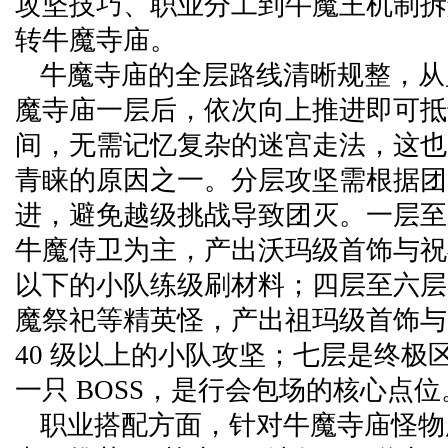
攻坚技巧、职业分工到牛魔王机制拆
转牛魔寺庙。
牛魔寺庙的全层路线清晰规整，从
魔寺庙一层后，依次向上推进即可抵
间，无需记忆复杂的迷宫走法，这也
青睐的原因之一。分层攻坚需根据团
进，避免越级挑战导致团灭。一层至
牛魔侍卫为主，产出沃玛级首饰与祝福
以下的小队练级刷材料；四层至六层
魔祭祀等精英怪，产出祖玛级首饰与
40 级以上的小队攻坚；七层是终极
一只 BOSS，是行会包场的核心点位
职业搭配方面，针对牛魔寺庙怪物