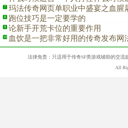
怪
玛法传奇网页单职业中盛宴之血腥
7
跑位技巧是一定要学的
8
论新手开荒卡位的重要作用
9
血饮是一把非常好用的传奇发布网
10
法律免责：只适用于传奇SF类游戏辅助的交流
All R